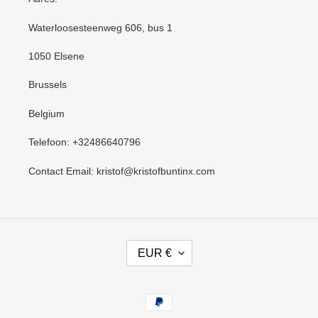
Waterloosesteenweg 606, bus 1
1050 Elsene
Brussels
Belgium
Telefoon: +32486640796
Contact Email: kristof@kristofbuntinx.com
V
EUR €
A
L
U
Betaalmethoden
T