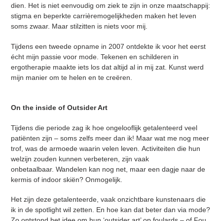
dien. Het is niet eenvoudig om ziek te zijn in onze maatschappij:
stigma en beperkte carrièremogelijkheden maken het leven
soms zwaar. Maar stilzitten is niets voor mij.
Tijdens een tweede opname in 2007 ontdekte ik voor het eerst
écht mijn passie voor mode. Tekenen en schilderen in
ergotherapie maakte iets los dat altijd al in mij zat. Kunst werd
mijn manier om te helen en te creëren.
On the inside of Outsider Art
Tijdens die periode zag ik hoe ongelooflijk getalenteerd veel
patiënten zijn – soms zelfs meer dan ik! Maar wat me nog meer
trof, was de armoede waarin velen leven. Activiteiten die hun
welzijn zouden kunnen verbeteren, zijn vaak
onbetaalbaar. Wandelen kan nog net, maar een dagje naar de
kermis of indoor skiën? Onmogelijk.
Het zijn deze getalenteerde, vaak onzichtbare kunstenaars die
ik in de spotlight wil zetten. En hoe kan dat beter dan via mode?
Zo ontstond het idee om hun ‘outsider art’ op foulards – of Fou