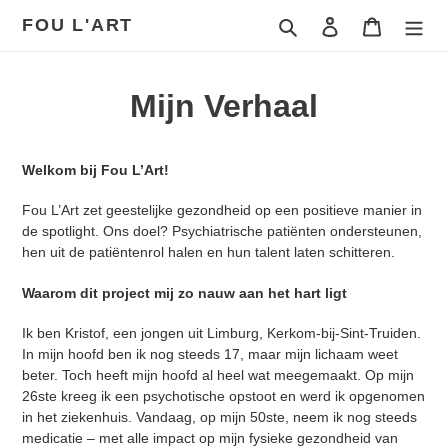
Meteen
FOU L'ART
Zoeken
Inloggen
Winkelwa
naar
de
content
Mijn Verhaal
Welkom bij Fou L’Art!
Fou L’Art zet geestelijke gezondheid op een positieve manier in
de spotlight. Ons doel? Psychiatrische patiënten ondersteunen,
hen uit de patiëntenrol halen en hun talent laten schitteren.
Waarom dit project mij zo nauw aan het hart ligt
Ik ben Kristof, een jongen uit Limburg, Kerkom-bij-Sint-Truiden.
In mijn hoofd ben ik nog steeds 17, maar mijn lichaam weet
beter. Toch heeft mijn hoofd al heel wat meegemaakt. Op mijn
26ste kreeg ik een psychotische opstoot en werd ik opgenomen
in het ziekenhuis. Vandaag, op mijn 50ste, neem ik nog steeds
medicatie – met alle impact op mijn fysieke gezondheid van